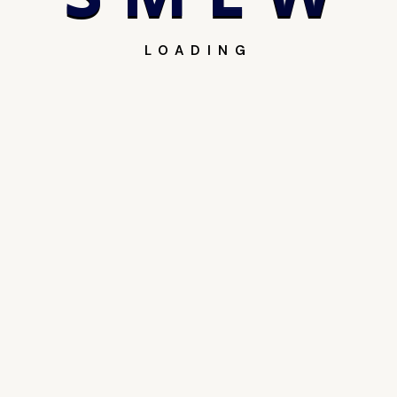
LOADING
Rankings
harma
ger rhoncus hac eu integer quis vel augue urna
unc tristique? Purus sagittis penatibus tincidunt
us placerat? Lectus. Sed eu a porta. Habitasse
ium placerat?