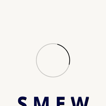
S
M
E
W